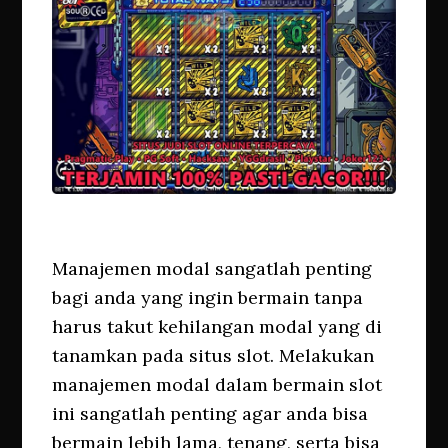
Manajemen modal sangatlah penting
bagi anda yang ingin bermain tanpa
harus takut kehilangan modal yang di
tanamkan pada situs slot. Melakukan
manajemen modal dalam bermain slot
ini sangatlah penting agar anda bisa
bermain lebih lama, tenang, serta bisa