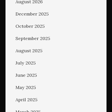
August 2026
December 2025
October 2025
September 2025
August 2025
July 2025
June 2025
May 2025
April 2025
March 2025