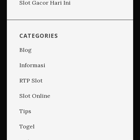
Slot Gacor Hari Ini
CATEGORIES
Blog
Informasi
RTP Slot
Slot Online
Tips
Togel