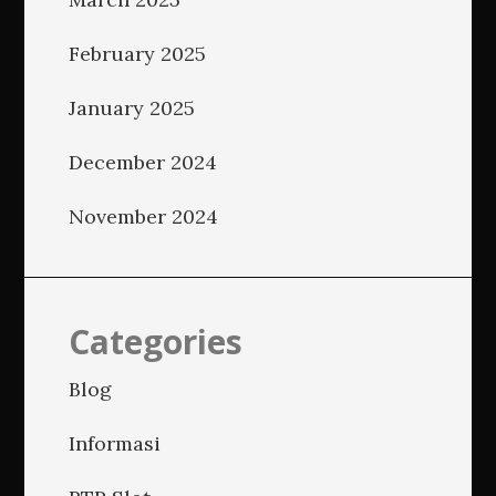
February 2025
January 2025
December 2024
November 2024
Categories
Blog
Informasi