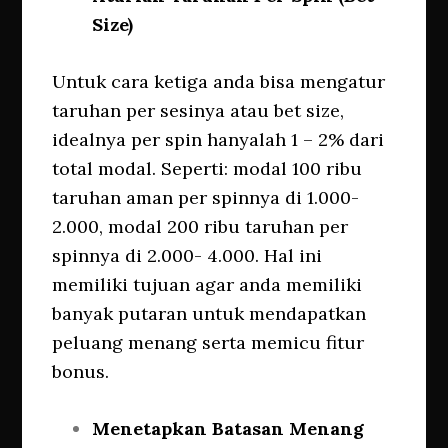
Size)
Untuk cara ketiga anda bisa mengatur
taruhan per sesinya atau bet size,
idealnya per spin hanyalah 1 – 2% dari
total modal. Seperti: modal 100 ribu
taruhan aman per spinnya di 1.000-
2.000, modal 200 ribu taruhan per
spinnya di 2.000- 4.000. Hal ini
memiliki tujuan agar anda memiliki
banyak putaran untuk mendapatkan
peluang menang serta memicu fitur
bonus.
Menetapkan Batasan Menang