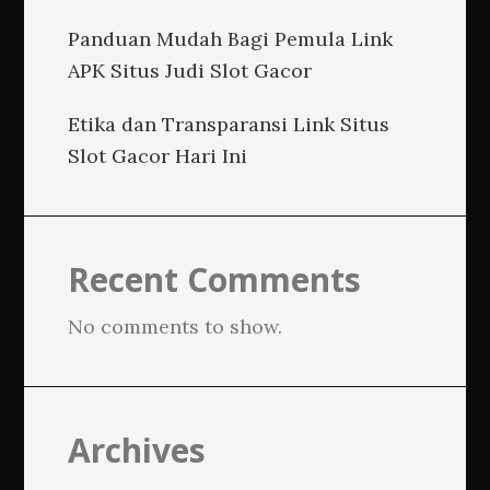
Panduan Mudah Bagi Pemula Link
APK Situs Judi Slot Gacor
Etika dan Transparansi Link Situs
Slot Gacor Hari Ini
Recent Comments
No comments to show.
Archives