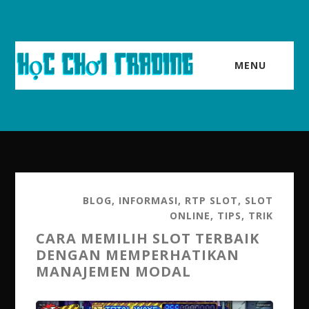
Skip
Skip
to
to
main
primary
content
sidebar
MENU
BLOG
,
INFORMASI
,
RTP SLOT
,
SLOT
ONLINE
,
TIPS
,
TRIK
CARA MEMILIH SLOT TERBAIK
DENGAN MEMPERHATIKAN
MANAJEMEN MODAL