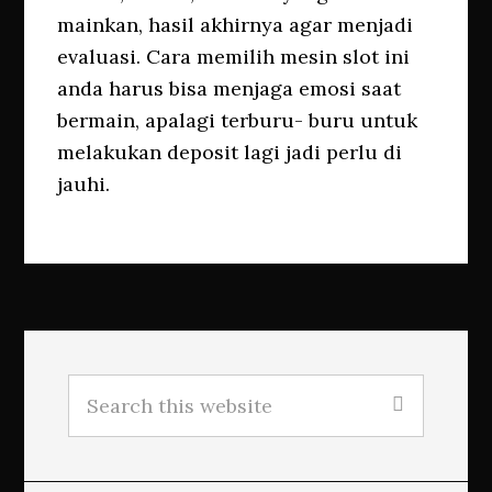
mainkan, hasil akhirnya agar menjadi
evaluasi. Cara memilih mesin slot ini
anda harus bisa menjaga emosi saat
bermain, apalagi terburu- buru untuk
melakukan deposit lagi jadi perlu di
jauhi.
Primary
Sidebar
Search
this
website