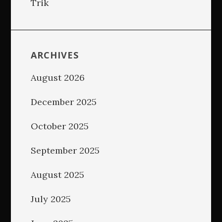
Trik
ARCHIVES
August 2026
December 2025
October 2025
September 2025
August 2025
July 2025