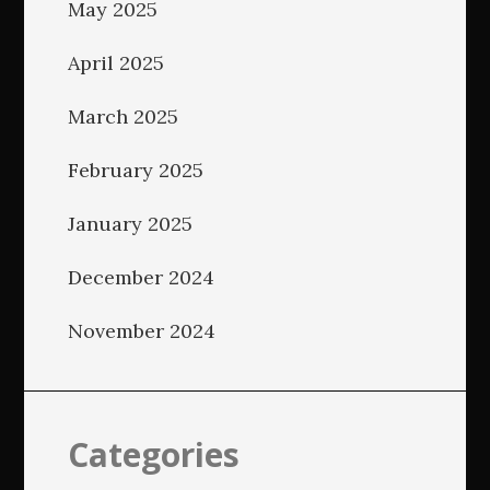
May 2025
April 2025
March 2025
February 2025
January 2025
December 2024
November 2024
Categories