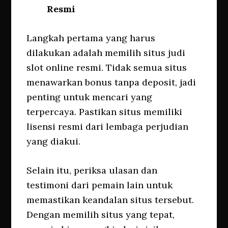
Resmi
Langkah pertama yang harus
dilakukan adalah memilih situs judi
slot online resmi. Tidak semua situs
menawarkan bonus tanpa deposit, jadi
penting untuk mencari yang
terpercaya. Pastikan situs memiliki
lisensi resmi dari lembaga perjudian
yang diakui.
Selain itu, periksa ulasan dan
testimoni dari pemain lain untuk
memastikan keandalan situs tersebut.
Dengan memilih situs yang tepat,