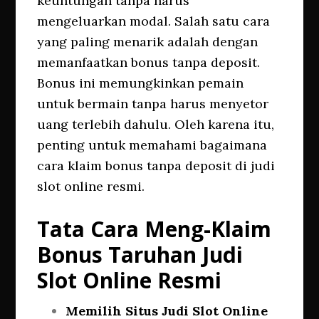
keuntungan tanpa harus
mengeluarkan modal. Salah satu cara
yang paling menarik adalah dengan
memanfaatkan bonus tanpa deposit.
Bonus ini memungkinkan pemain
untuk bermain tanpa harus menyetor
uang terlebih dahulu. Oleh karena itu,
penting untuk memahami bagaimana
cara klaim bonus tanpa deposit di judi
slot online resmi.
Tata Cara Meng-Klaim
Bonus Taruhan Judi
Slot Online Resmi
Memilih Situs Judi Slot Online