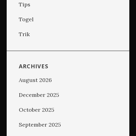
Tips
Togel
Trik
ARCHIVES
August 2026
December 2025
October 2025
September 2025