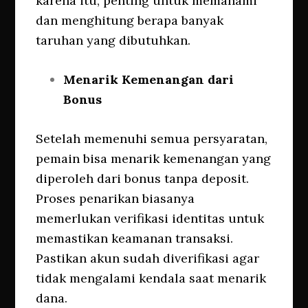
karena itu, penting untuk memahami
dan menghitung berapa banyak
taruhan yang dibutuhkan.
Menarik Kemenangan dari
Bonus
Setelah memenuhi semua persyaratan,
pemain bisa menarik kemenangan yang
diperoleh dari bonus tanpa deposit.
Proses penarikan biasanya
memerlukan verifikasi identitas untuk
memastikan keamanan transaksi.
Pastikan akun sudah diverifikasi agar
tidak mengalami kendala saat menarik
dana.