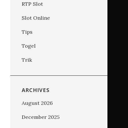
RTP Slot
Slot Online
Tips
Togel
Trik
ARCHIVES
August 2026
December 2025