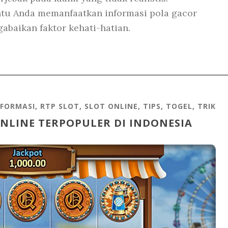
tu Anda memanfaatkan informasi pola gacor
abaikan faktor kehati-hatian.
NFORMASI
,
RTP SLOT
,
SLOT ONLINE
,
TIPS
,
TOGEL
,
TRIK
ONLINE TERPOPULER DI INDONESIA