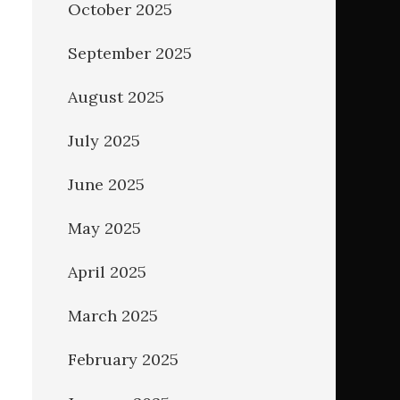
October 2025
September 2025
August 2025
July 2025
June 2025
May 2025
April 2025
March 2025
February 2025