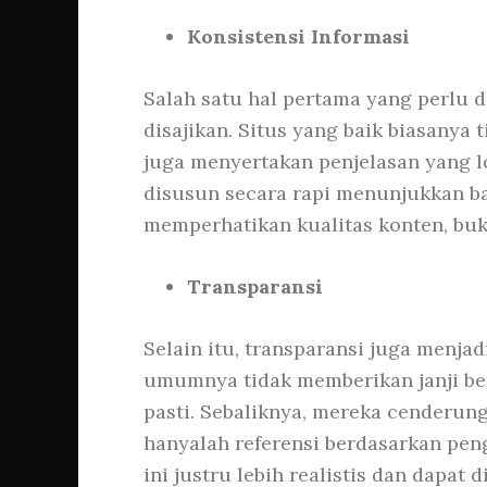
Konsistensi Informasi
Salah satu hal pertama yang perlu d
disajikan. Situs yang baik biasanya
juga menyertakan penjelasan yang 
disusun secara rapi menunjukkan ba
memperhatikan kualitas konten, bu
Transparansi
Selain itu, transparansi juga menjad
umumnya tidak memberikan janji ber
pasti.
Sebaliknya, mereka cenderun
hanyalah referensi berdasarkan pe
ini justru lebih realistis dan dapat