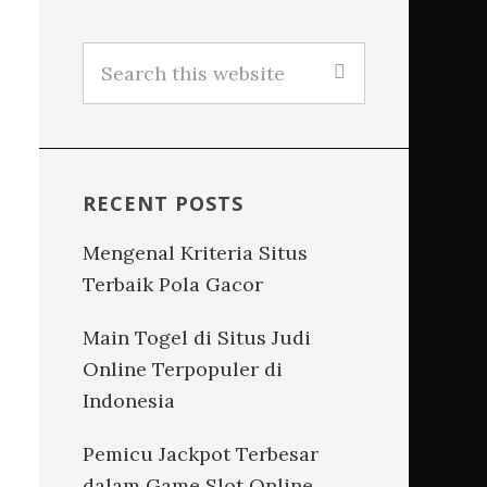
Primary
Sidebar
Search
this
website
RECENT POSTS
Mengenal Kriteria Situs
Terbaik Pola Gacor
Main Togel di Situs Judi
Online Terpopuler di
Indonesia
Pemicu Jackpot Terbesar
dalam Game Slot Online