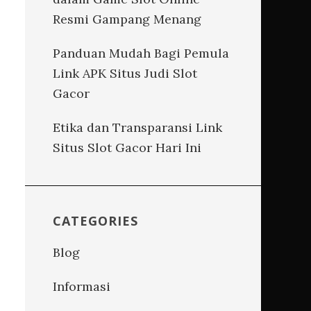
Resmi Gampang Menang
Panduan Mudah Bagi Pemula
Link APK Situs Judi Slot
Gacor
Etika dan Transparansi Link
Situs Slot Gacor Hari Ini
CATEGORIES
Blog
Informasi