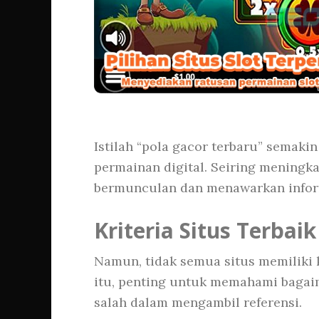
Istilah “pola gacor terbaru” semaki
permainan digital. Seiring meningka
bermunculan dan menawarkan informa
Kriteria Situs Terbai
Namun, tidak semua situs memiliki k
itu, penting untuk memahami bagaim
salah dalam mengambil referensi.