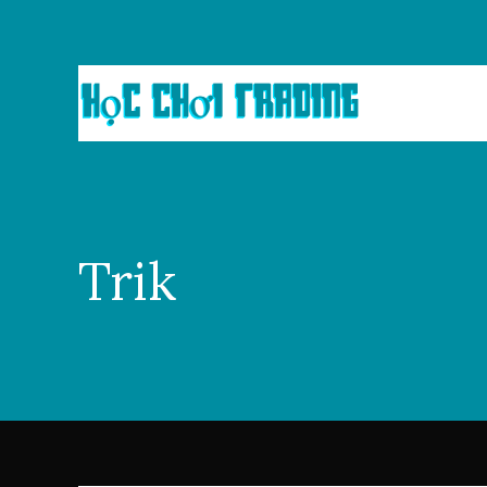
Skip
Skip
to
to
main
primary
content
sidebar
Trik