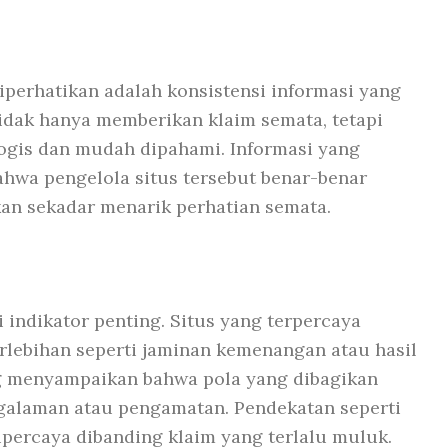
iperhatikan adalah konsistensi informasi yang
 tidak hanya memberikan klaim semata, tetapi
logis dan mudah dipahami.
Informasi yang
hwa pengelola situs tersebut benar-benar
kan sekadar menarik perhatian semata.
i indikator penting. Situs yang terpercaya
lebihan seperti jaminan kemenangan atau hasil
g menyampaikan bahwa pola yang dibagikan
ngalaman atau pengamatan. Pendekatan seperti
 dipercaya dibanding klaim yang terlalu muluk.