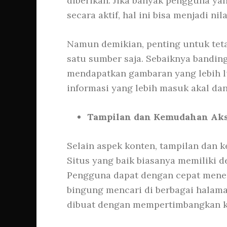
diberikan. Jika banyak pengguna ya
secara aktif, hal ini bisa menjadi ni
Namun demikian, penting untuk teta
satu sumber saja. Sebaiknya banding
mendapatkan gambaran yang lebih lu
informasi yang lebih masuk akal d
Tampilan dan Kemudahan Ak
Selain aspek konten, tampilan dan 
Situs yang baik biasanya memiliki 
Pengguna dapat dengan cepat mene
bingung mencari di berbagai halama
dibuat dengan mempertimbangkan 