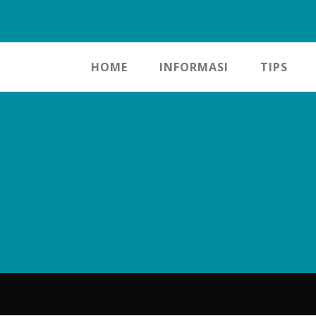
HOME
INFORMASI
TIPS