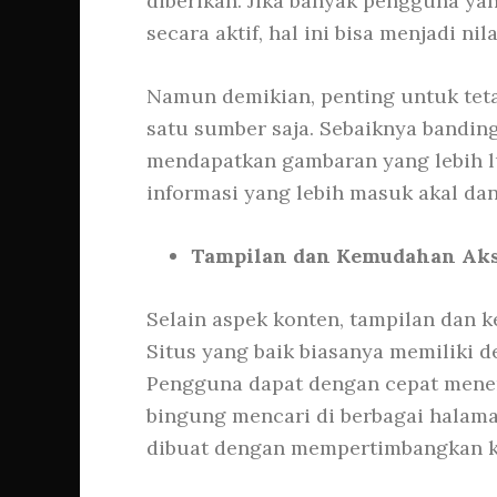
diberikan. Jika banyak pengguna ya
secara aktif, hal ini bisa menjadi ni
Namun demikian, penting untuk teta
satu sumber saja. Sebaiknya banding
mendapatkan gambaran yang lebih lu
informasi yang lebih masuk akal d
Tampilan dan Kemudahan Ak
Selain aspek konten, tampilan dan 
Situs yang baik biasanya memiliki 
Pengguna dapat dengan cepat mene
bingung mencari di berbagai halama
dibuat dengan mempertimbangkan 