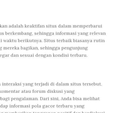
gkan adalah keaktifan situs dalam memperbarui
rus berkembang, sehingga informasi yang relevan
di waktu berikutnya.
Situs terbaik biasanya rutin
ng mereka bagikan, sehingga pengunjung
egar dan sesuai dengan kondisi terbaru.
 interaksi yang terjadi di dalam situs tersebut.
komentar atau forum diskusi yang
bagi pengalaman.
Dari sini, Anda bisa melihat
dap informasi pola gacor terbaru yang