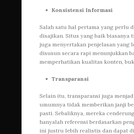
Konsistensi Informasi
Salah satu hal pertama yang perlu d
disajikan. Situs yang baik biasanya
juga menyertakan penjelasan yang 
disusun secara rapi menunjukkan ba
memperhatikan kualitas konten, bu
Transparansi
Selain itu, transparansi juga menjad
umumnya tidak memberikan janji ber
pasti.
Sebaliknya, mereka cenderun
hanyalah referensi berdasarkan pe
ini justru lebih realistis dan dapat