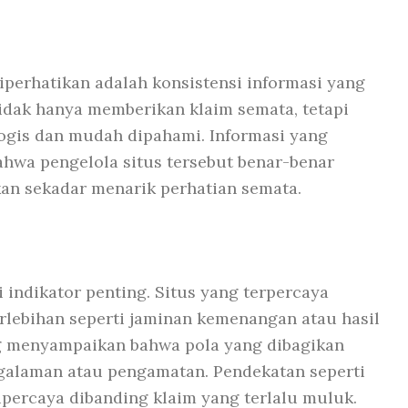
iperhatikan adalah konsistensi informasi yang
 tidak hanya memberikan klaim semata, tetapi
logis dan mudah dipahami.
Informasi yang
hwa pengelola situs tersebut benar-benar
kan sekadar menarik perhatian semata.
i indikator penting. Situs yang terpercaya
lebihan seperti jaminan kemenangan atau hasil
g menyampaikan bahwa pola yang dibagikan
ngalaman atau pengamatan. Pendekatan seperti
 dipercaya dibanding klaim yang terlalu muluk.