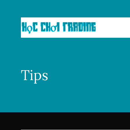
Skip
Skip
to
to
main
primary
content
sidebar
Tips