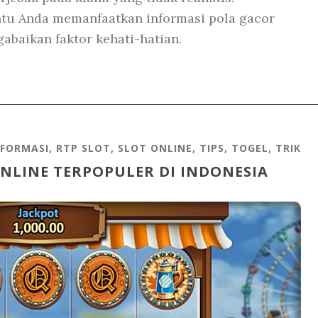
tu Anda memanfaatkan informasi pola gacor
abaikan faktor kehati-hatian.
NFORMASI
,
RTP SLOT
,
SLOT ONLINE
,
TIPS
,
TOGEL
,
TRIK
ONLINE TERPOPULER DI INDONESIA