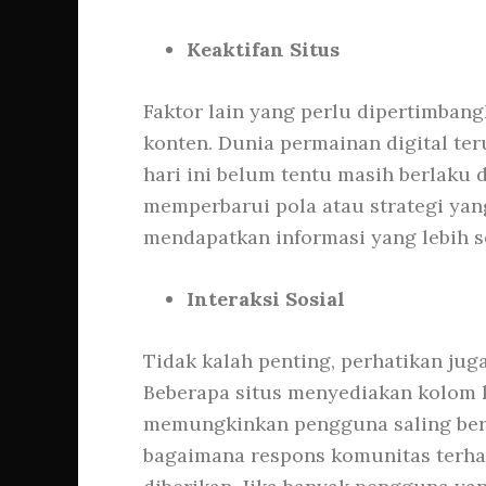
Keaktifan Situs
Faktor lain yang perlu dipertimban
konten. Dunia permainan digital te
hari ini belum tentu masih berlaku 
memperbarui pola atau strategi ya
mendapatkan informasi yang lebih s
Interaksi Sosial
Tidak kalah penting, perhatikan juga
Beberapa situs menyediakan kolom 
memungkinkan pengguna saling ber
bagaimana respons komunitas terha