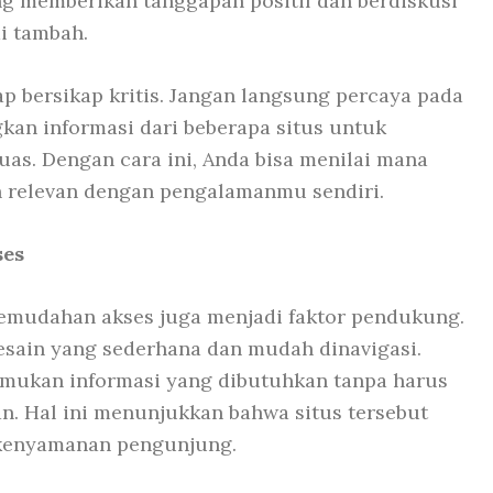
ng memberikan tanggapan positif dan berdiskusi
lai tambah.
p bersikap kritis. Jangan langsung percaya pada
kan informasi dari beberapa situs untuk
as. Dengan cara ini, Anda bisa menilai mana
an relevan dengan pengalamanmu sendiri.
ses
kemudahan akses juga menjadi faktor pendukung.
desain yang sederhana dan mudah dinavigasi.
mukan informasi yang dibutuhkan tanpa harus
n. Hal ini menunjukkan bahwa situs tersebut
kenyamanan pengunjung.