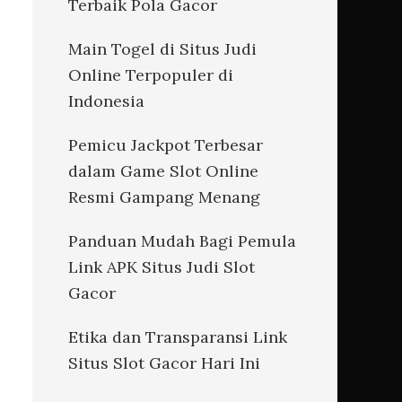
Terbaik Pola Gacor
Main Togel di Situs Judi
Online Terpopuler di
Indonesia
Pemicu Jackpot Terbesar
dalam Game Slot Online
Resmi Gampang Menang
Panduan Mudah Bagi Pemula
Link APK Situs Judi Slot
Gacor
Etika dan Transparansi Link
Situs Slot Gacor Hari Ini