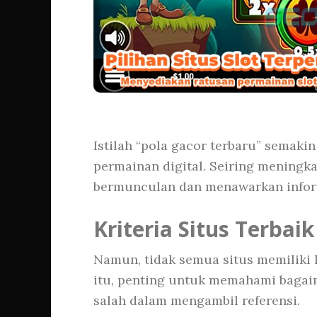
Istilah “pola gacor terbaru” semaki
permainan digital. Seiring meningka
bermunculan dan menawarkan informa
Kriteria Situs Terbai
Namun, tidak semua situs memiliki k
itu, penting untuk memahami bagaim
salah dalam mengambil referensi.