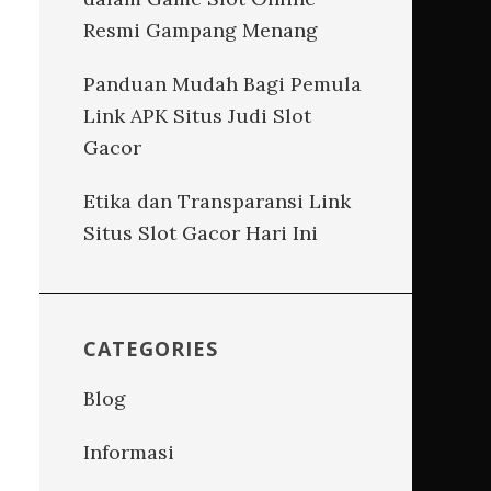
Resmi Gampang Menang
Panduan Mudah Bagi Pemula
Link APK Situs Judi Slot
Gacor
Etika dan Transparansi Link
Situs Slot Gacor Hari Ini
CATEGORIES
Blog
Informasi