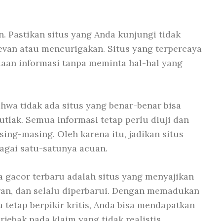
. Pastikan situs yang Anda kunjungi tidak
levan atau mencurigakan. Situs yang terpercaya
an informasi tanpa meminta hal-hal yang
bahwa tidak ada situs yang benar-benar bisa
tlak. Semua informasi tetap perlu diuji dan
ng-masing. Oleh karena itu, jadikan situs
bagai satu-satunya acuan.
 gacor terbaru adalah situs yang menyajikan
aran, dan selalu diperbarui. Dengan memadukan
 tetap berpikir kritis, Anda bisa mendapatkan
jebak pada klaim yang tidak realistis.