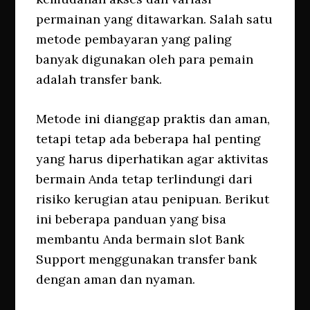
permainan yang ditawarkan. Salah satu
metode pembayaran yang paling
banyak digunakan oleh para pemain
adalah transfer bank.
Metode ini dianggap praktis dan aman,
tetapi tetap ada beberapa hal penting
yang harus diperhatikan agar aktivitas
bermain Anda tetap terlindungi dari
risiko kerugian atau penipuan. Berikut
ini beberapa panduan yang bisa
membantu Anda bermain slot Bank
Support menggunakan transfer bank
dengan aman dan nyaman.