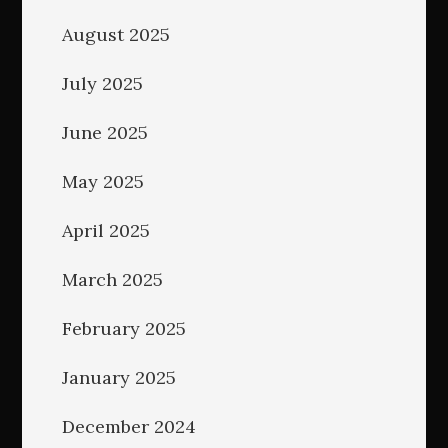
August 2025
July 2025
June 2025
May 2025
April 2025
March 2025
February 2025
January 2025
December 2024