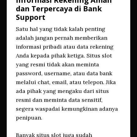
dan Terpercaya di Bank
Support
Satu hal yang tidak kalah penting
adalah jangan pernah memberikan
informasi pribadi atau data rekening
Anda kepada pihak ketiga. Situs slot
yang resmi tidak akan meminta
password, username, atau data bank
melalui chat, email, atau telepon. Jika
ada pihak yang mengaku dari situs
resmi dan meminta data sensitif,
segera waspadai kemungkinan adanya
penipuan.
Banyak situs slot juga sudah