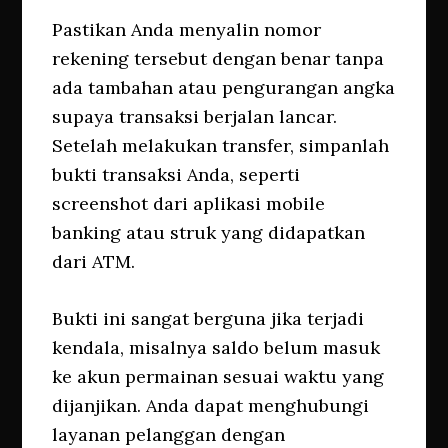
Pastikan Anda menyalin nomor
rekening tersebut dengan benar tanpa
ada tambahan atau pengurangan angka
supaya transaksi berjalan lancar.
Setelah melakukan transfer, simpanlah
bukti transaksi Anda, seperti
screenshot dari aplikasi mobile
banking atau struk yang didapatkan
dari ATM.
Bukti ini sangat berguna jika terjadi
kendala, misalnya saldo belum masuk
ke akun permainan sesuai waktu yang
dijanjikan. Anda dapat menghubungi
layanan pelanggan dengan