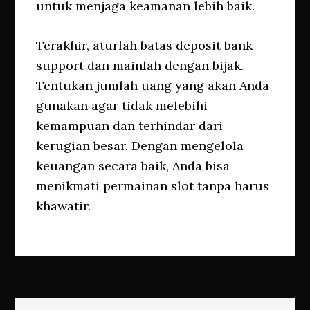
untuk menjaga keamanan lebih baik.
Terakhir, aturlah batas deposit bank
support dan mainlah dengan bijak.
Tentukan jumlah uang yang akan Anda
gunakan agar tidak melebihi
kemampuan dan terhindar dari
kerugian besar. Dengan mengelola
keuangan secara baik, Anda bisa
menikmati permainan slot tanpa harus
khawatir.
Primary